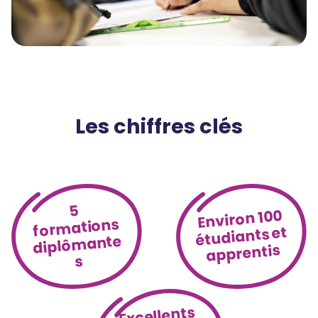
Les chiffres clés
5
Environ 100
formations
étudiants et
diplômante
apprentis
s
Excellents