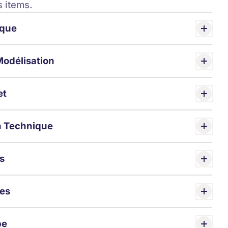
s items.
ique
Modélisation
et
 Technique
s
mes
pe