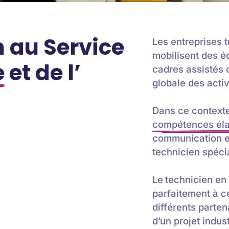
 au Service
Les entreprises t
mobilisent des é
e
et de l’
cadres assistés 
globale des activ
Dans ce contexte
compétences éla
communication es
technicien spécia
Le
technicien en
parfaitement à cet
différents parte
d’un projet indust