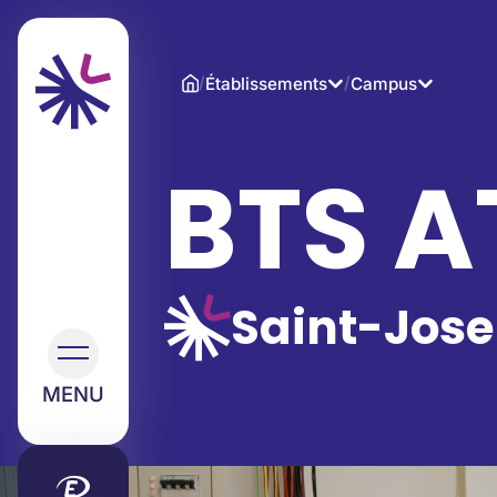
/
/
Établissements
Campus
BTS A
Saint-Jose
MENU