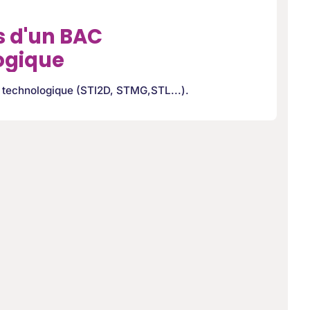
s d'un BAC
ogique
c technologique (STI2D, STMG,STL...).