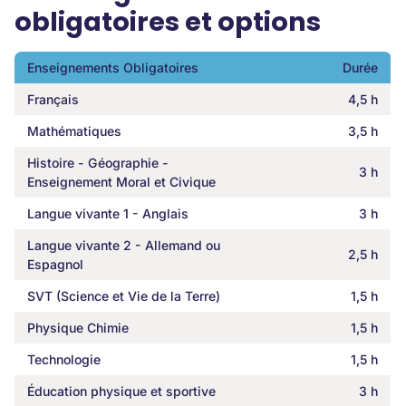
obligatoires et options
Enseignements Obligatoires
Durée
Français
4,5 h
Mathématiques
3,5 h
Histoire - Géographie -
3 h
Enseignement Moral et Civique
Langue vivante 1 - Anglais
3 h
Langue vivante 2 - Allemand ou
2,5 h
Espagnol
SVT (Science et Vie de la Terre)
1,5 h
Physique Chimie
1,5 h
Technologie
1,5 h
Éducation physique et sportive
3 h