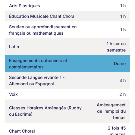
Arts Plastiques
1 h
Éducation Musicale Chant Choral
1 h
Soutien ou approfondissement en
1 h
français ou mathématiques
1 h sur un
Latin
semestre
Enseignements optionnels et
Durée
complémentaires
Seconde Langue vivante 1 -
3 h
Allemand ou Espagnol
Voix
2 h
Aménagement
Classes Horaires Aménagés (Rugby
de l'emploi du
ou Escrime)
temps
2 fois 45
Chant Choral
minutes