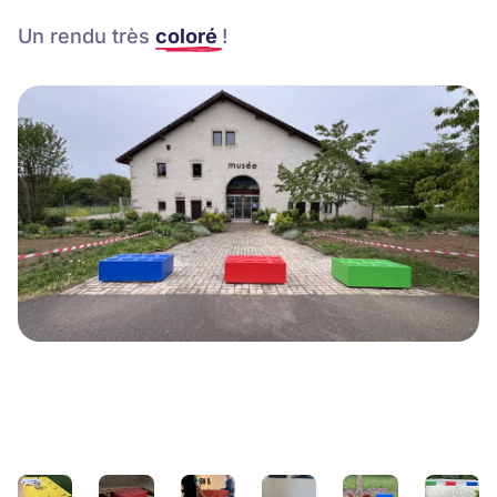
Un r
endu très
coloré
!