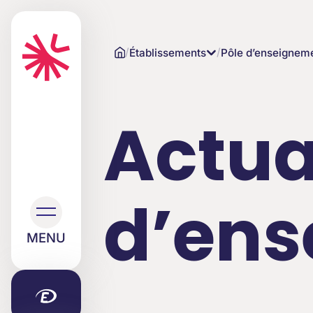
/
/
Établissements
Pôle d’enseignem
Actua
d’en
MENU