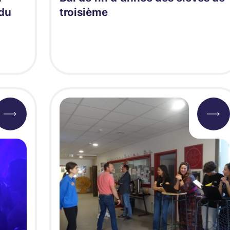
 du
troisième