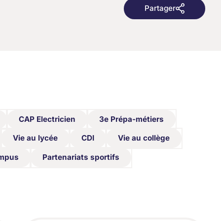
Partager
Partager
CAP Electricien
3e Prépa-métiers
CAP Electricien
3e Prépa-métiers
Vie au lycée
CDI
Vie au collège
Vie au lycée
CDI
Vie au collège
ampus
Partenariats sportifs
ampus
Partenariats sportifs