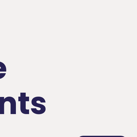
e
nts