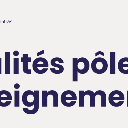
ents
lités pôl
seigneme