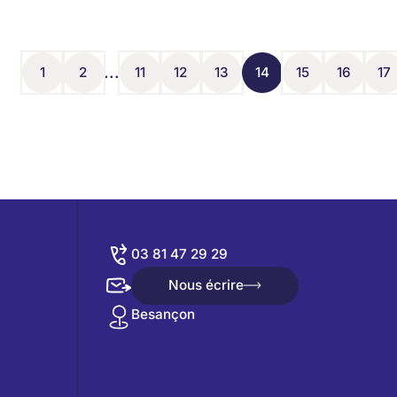
...
1
2
11
12
13
14
15
16
17
1
2
11
12
13
14
15
16
17
03 81 47 29 29
Nous écrire
Nous écrire
Besançon