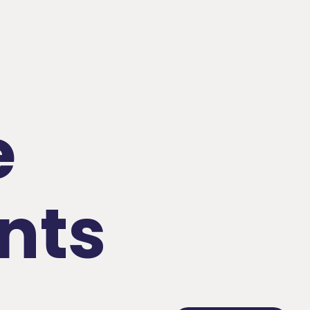
e
nts