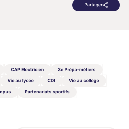
Partager
Partager
CAP Electricien
3e Prépa-métiers
CAP Electricien
3e Prépa-métiers
Vie au lycée
CDI
Vie au collège
Vie au lycée
CDI
Vie au collège
ampus
Partenariats sportifs
ampus
Partenariats sportifs