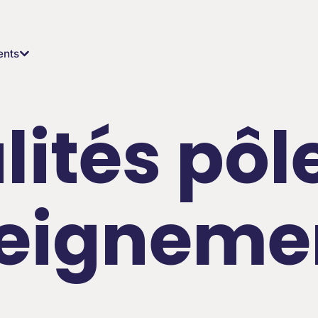
ents
lités pôl
seigneme